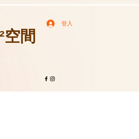
登入
性²空間
性 性本尋常