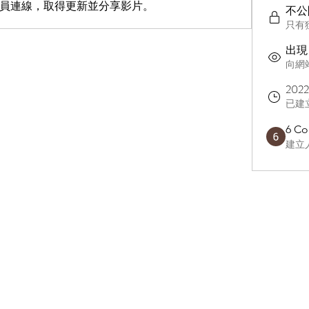
員連線，取得更新並分享影片。
不公
只有
出現
向網
202
已建
6 C
建立