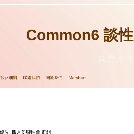
Common6 談
​常尋本
條款及細則
聯絡我們
關於我們
Members
be 優先] 四月份聊性會 群組