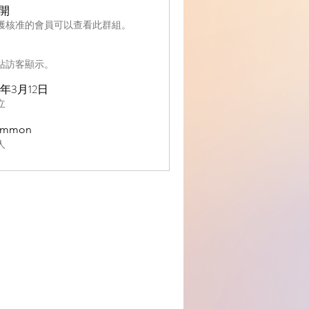
開
獲核准的會員可以查看此群組。
站訪客顯示。
2年3月12日
立
ommon
人