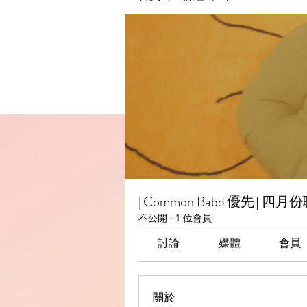
[Common Babe 優先] 四
不公開
·
1 位會員
討論
媒體
會員
關於